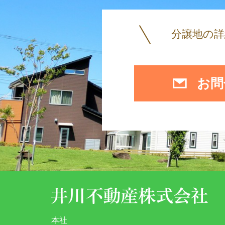
分譲地の
お問
本社