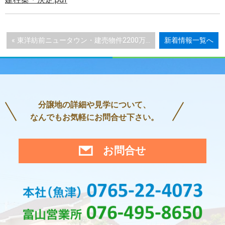
« 東洋紡前ニュータウン・建売物件2200万...
新着情報一覧へ
分譲地の詳細や見学について、
なんでもお気軽にお問合せ下さい。
お問合せ
0765-
076-4