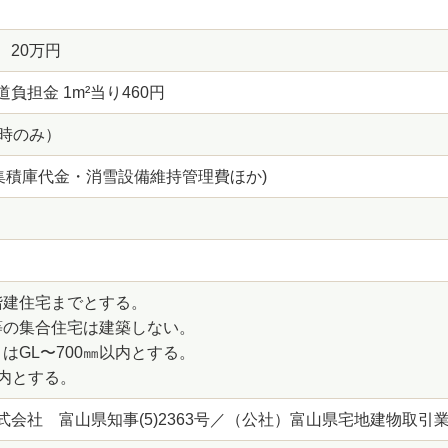
 20万円
負担金 1m²当り460円
入時のみ）
ミ集積庫代金・消雪設備維持管理費ほか)
階建住宅までとする。
等の集合住宅は建築しない。
はGL〜700㎜以内とする。
内とする。
式会社 富山県知事(5)2363号／（公社）富山県宅地建物取