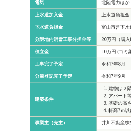
電気
北陸電力ほか
上水道加入金
上水道負担金
下水道負担金
富山市営下水道
分譲地内消雪工事分担金等
20万円（購
積立金
10万円 (ゴ
工事完了予定
令和7年8月
分筆登記完了予定
令和7年9月
建物は２
アパート
建築条件
基礎の⾼さ
軒⾼7ｍ以
事業主（売主）
井川不動産株