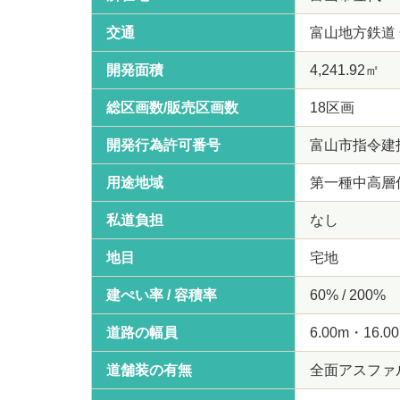
交通
富山地方鉄道
開発面積
4,241.92㎡
総区画数/販売区画数
18区画
開発行為許可番号
富山市指令建指
用途地域
第一種中高層
私道負担
なし
地目
宅地
建ぺい率 / 容積率
60% / 200%
道路の幅員
6.00m・16.0
道舗装の有無
全面アスファ