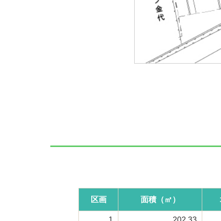
区画
面積（㎡）
1
202.33