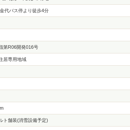
 金代バス停より徒歩4分
第R06開発016号
住居専用地域
0m
ルト舗装(消雪設備予定)